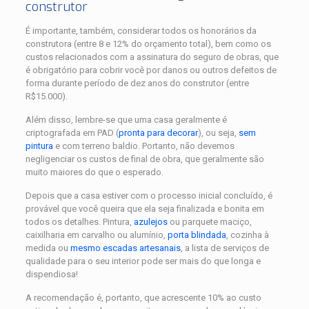
construtor
É importante, também, considerar todos os honorários da
construtora (entre 8 e 12% do orçamento total), bem como os
custos relacionados com a assinatura do seguro de obras, que
é obrigatório para cobrir você por danos ou outros defeitos de
forma durante período de dez anos do construtor (entre
R$15.000).
Além disso, lembre-se que uma casa geralmente é
criptografada em PAD (
pronta para decorar
), ou seja,
sem
pintura
e com terreno baldio. Portanto, não devemos
negligenciar os custos de final de obra, que geralmente são
muito maiores do que o esperado.
Depois que a casa estiver com o processo inicial concluído, é
provável que você queira que ela seja finalizada e bonita em
todos os detalhes. Pintura,
azulejos
ou parquete maciço,
caixilharia em carvalho ou alumínio,
porta blindada
, cozinha à
medida ou
mesmo escadas artesanais
, a lista de serviços de
qualidade para o seu interior pode ser mais do que longa e
dispendiosa!
A recomendação é, portanto, que acrescente 10% ao custo