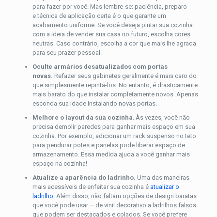
para fazer por você. Mas lembre-se: paciência, preparo
e técnica de aplicação certa é o que garante um
acabamento uniforme. Se você deseja pintar sua cozinha
com a ideia de vender sua casa no futuro, escolha cores
neutras. Caso contrário, escolha a cor que mais lhe agrada
para seu prazer pessoal.
Oculte armários desatualizados com portas
novas.
Refazer seus gabinetes geralmente é mais caro do
que simplesmente repintá-los. No entanto, é drasticamente
mais barato do que instalar completamente novos. Apenas
esconda sua idade instalando novas portas.
Melhore o layout da sua cozinha
. Às vezes, você não
precisa demolir paredes para ganhar mais espaço em sua
cozinha. Por exemplo, adicionar um rack suspenso no teto
para pendurar potes e panelas pode liberar espaço de
armazenamento. Essa medida ajuda a você ganhar mais
espaço na cozinha!
Atualize a aparência do ladrinho.
Uma das maneiras
mais acessíveis de enfeitar sua cozinha é
atualizar o
ladrilho
. Além disso, não faltam opções de design baratas
que você pode usar – de vinil decorativo a ladrilhos falsos
que podem ser destacados e colados. Se você prefere