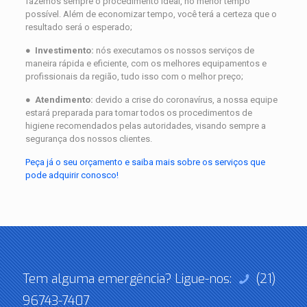
fazemos sempre o procedimento ideal, no menor tempo
possível. Além de economizar tempo, você terá a certeza que o
resultado será o esperado;
●
Investimento:
nós executamos os nossos serviços de
maneira rápida e eficiente, com os melhores equipamentos e
profissionais da região, tudo isso com o melhor preço;
●
Atendimento:
devido a crise do coronavírus, a nossa equipe
estará preparada para tomar todos os procedimentos de
higiene recomendados pelas autoridades, visando sempre a
segurança dos nossos clientes.
Peça já o seu orçamento e saiba mais sobre os serviços que
pode adquirir conosco!
Tem alguma emergência? Ligue-nos:
(21)
96743-7407