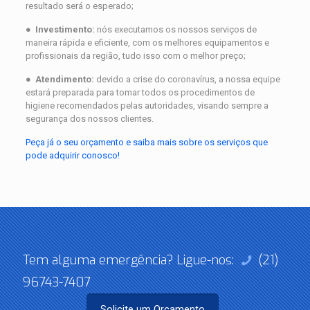
resultado será o esperado;
●
Investimento:
nós executamos os nossos serviços de
maneira rápida e eficiente, com os melhores equipamentos e
profissionais da região, tudo isso com o melhor preço;
●
Atendimento:
devido a crise do coronavírus, a nossa equipe
estará preparada para tomar todos os procedimentos de
higiene recomendados pelas autoridades, visando sempre a
segurança dos nossos clientes.
Peça já o seu orçamento e saiba mais sobre os serviços que
pode adquirir conosco!
Tem alguma emergência? Ligue-nos:
(21)
96743-7407
Solicite um Orçamento